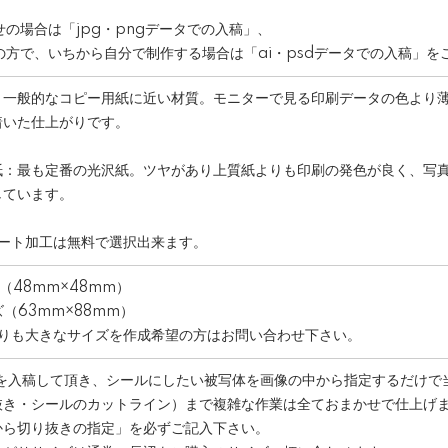
の場合は「jpg・pngデータでの入稿」、
方で、いちから自分で制作する場合は「ai・psdデータでの入稿」を
：一般的なコピー用紙に近い材質。モニターで見る印刷データの色より
着いた仕上がりです。
紙：最も定番の光沢紙。ツヤがあり上質紙よりも印刷の発色が良く、写
しています。
ネート加工は無料で選択出来ます。
（48mm×48mm）
（63mm×88mm）
よりも大きなサイズを作成希望の方はお問い合わせ下さい。
枚を入稿して頂き、シールにしたい被写体を画像の中から指定するだけで
抜き・シールのカットライン）まで複雑な作業は全ておまかせで仕上げ
から切り抜きの指定」
を必ずご記入下さい。