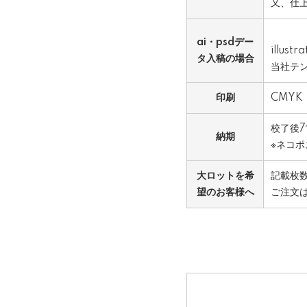
又、仕
ai・psdデー
illu
タ入稿の場合
当社テ
印刷
CMYK
校了後
納期
※ネコ
大ロットを希
記載枚
望のお客様へ
ご注文