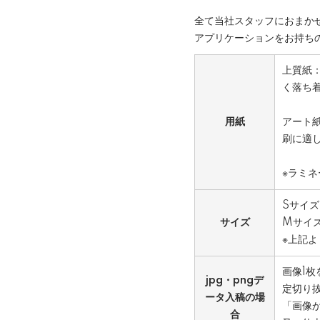
全て当社スタッフにおまかせ
アプリケーションをお持ちの
上質紙
く落ち
用紙
アート
刷に適
※ラミ
Sサイズ
サイズ
Mサイズ
※上記
画像1
jpg・pngデ
定切り
ータ入稿の場
「画像
合