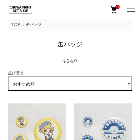
0
TOP
缶バッジ
缶バッジ
全2商品
並び替え