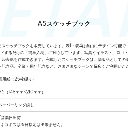
A5スケッチブック
るスケッチブックを販売しています。表1・表4は自由にデザイン可能で
ロードするだけの「簡単入稿」に対応しています。写真やイラスト、ロゴ
ナル表紙を作成できます。完成したスケッチブックは、物販品としての
ト記念品、卒業・周年記念など、さまざまなシーンで幅広くご利用いた
画用紙（25枚綴り）
A5（148mm×210mm）
ペーパーリング綴じ
7営業日出荷
※ネコポスは着日指定は出来ません。