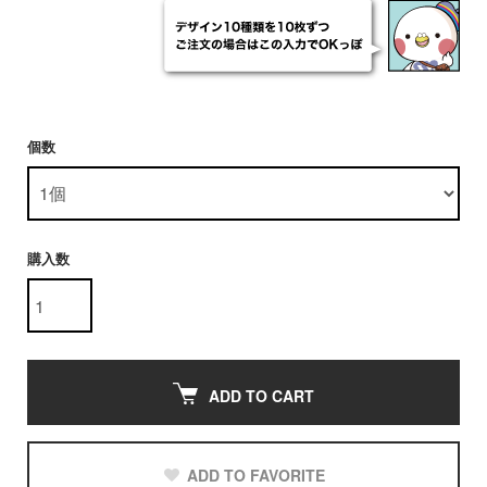
個数
購入数
ADD TO CART
ADD TO FAVORITE