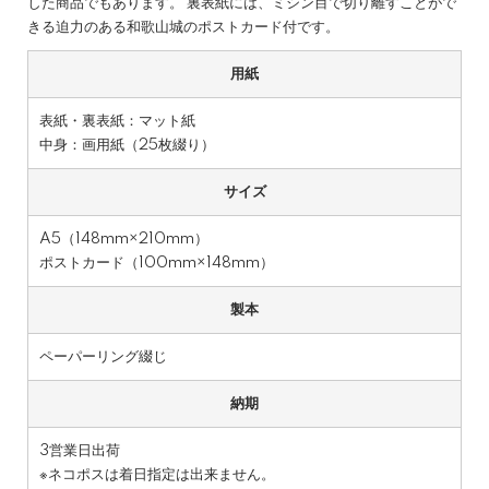
した商品でもあります。 裏表紙には、ミシン目で切り離すことがで
きる迫力のある和歌山城のポストカード付です。
用紙
表紙・裏表紙：マット紙
中身：画用紙（25枚綴り）
サイズ
A5（148mm×210mm）
ポストカード（100mm×148mm）
製本
ペーパーリング綴じ
納期
3営業日出荷
※ネコポスは着日指定は出来ません。